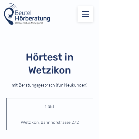
Hörtest in
Wetzikon
mit Beratungsgespräch (für Neukunden)
1 Std.
1
S
t
Wetzikon, Bahnhofstrasse 272
d