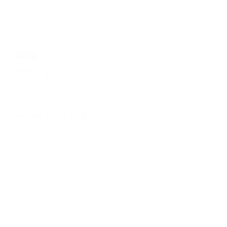
044 501 88 00
zuerich@beutel-hoerberatung.ch
Wila
Öffnungszeiten
Montag
8.30 – 12.00 Uhr
Termine ausschliesslich nach
telefonischer Vereinbarung
Servicestelle
Praxis WilaCare
Schützenhausweg 5, 8492 Wila
044 542 67 77
beutel@beutel-hoerberatung.ch