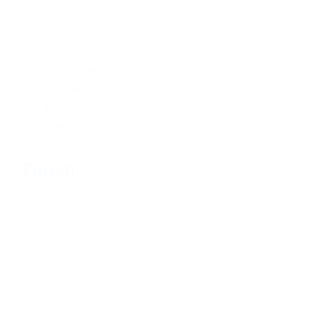
9.00 – 12.00 Uhr
14.00 – 17.00 Uhr
Bahnhofstrasse 272
8623 Wetzikon
044 542 67 77
beutel@beutel-hoerberatung.ch
Zürich
Öffnungszeiten
Montag – Freitag
8.30 – 12.30 Uhr
13.30 – 17.30 Uhr
Fröhlichstrasse 51
8008 Zürich